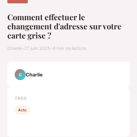
Comment effectuer le
changement d'adresse sur votre
carte grise ?
Charlie
•
27 juin 2025
•
4 min de lecture
Charlie
C
TAGS
Actu