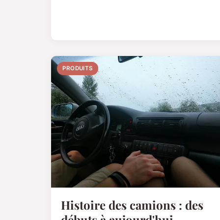
PRODUITS
Histoire des camions : des
débuts à aujourd'hui