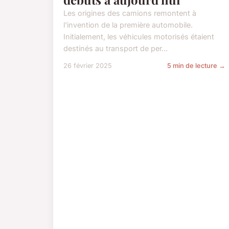
Les origines des camions remontent à
l'invention de la première automobile.
Initialement, les véhicules motorisés étaient
destinés au transport de per...
26 février 2025
5 min de lecture →