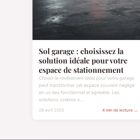
Sol garage : choisissez la
solution idéale pour votre
espace de stationnement
Choisir le revêtement idéal pour votre garage
peut transformer cet espace souvent négligé
en un lieu fonctionnel et agréable. Les
solutions solaires o...
28 avril 2025
4 min de lecture →