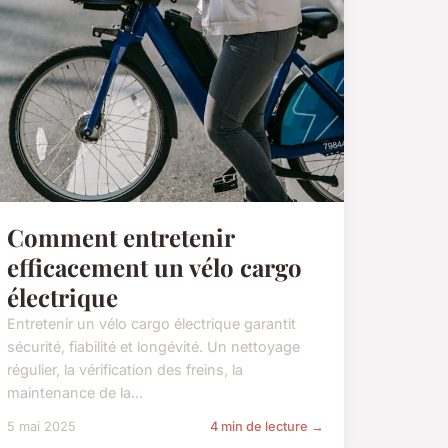
Comment entretenir
efficacement un vélo cargo
électrique
Entretenir un vélo cargo électrique garantit
sécurité, fiabilité et longévité. Un nettoyage
régulier, la vérification des freins, la
maintenance de la...
5 mai 2025
4 min de lecture →