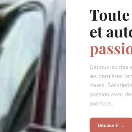
Toute 
et aut
passi
Découvrez des ar
les dernières t
roues. Sellerie
passion avec de
pointues.
Découvrir →