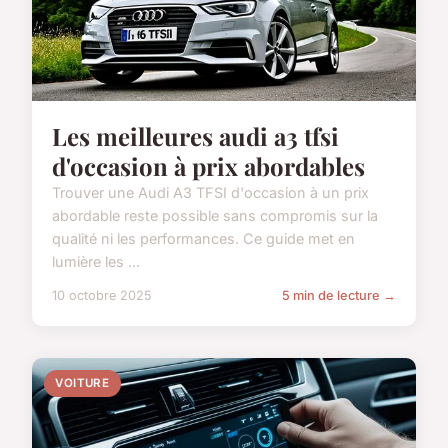
Les meilleures audi a3 tfsi
d'occasion à prix abordables
Trouver une Audi A3 TFSI d'occasion à un prix
abordable reste possible sans compromis sur la
qualité ni les performances. Ce guide met en
lumière les ...
10 octobre 2025
5 min de lecture →
VOITURE