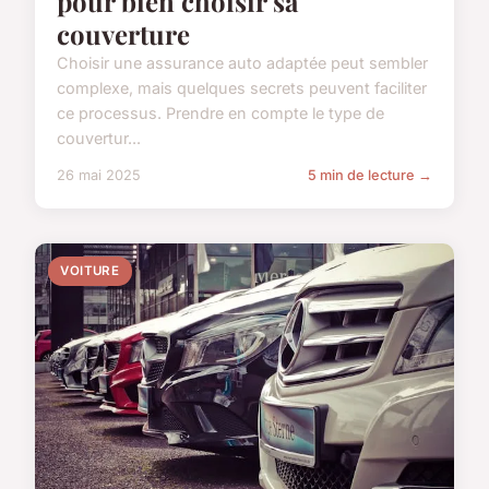
pour bien choisir sa
couverture
Choisir une assurance auto adaptée peut sembler
complexe, mais quelques secrets peuvent faciliter
ce processus. Prendre en compte le type de
couvertur...
26 mai 2025
5 min de lecture →
VOITURE