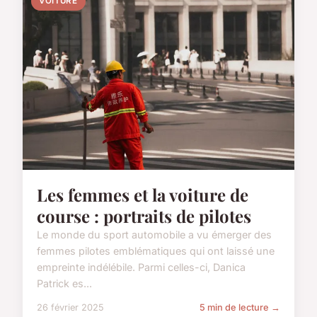
VOITURE
Les femmes et la voiture de
course : portraits de pilotes
Le monde du sport automobile a vu émerger des
femmes pilotes emblématiques qui ont laissé une
empreinte indélébile. Parmi celles-ci, Danica
Patrick es...
26 février 2025
5 min de lecture →